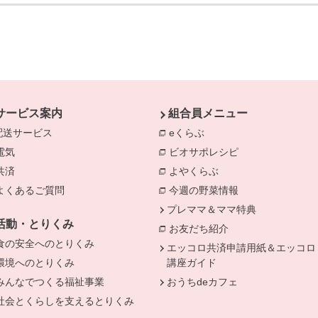
サービス案内
組合員メニュー
配送サービス
eくらぶ
別のウィンドウで開きま
電気
別のウィンドウで開きます。
ビオサポレシピ
別のウィンドウで
共済
別のウィンドウで開きます。
よやくらぶ
別のウィンドウで開き
きます。
よくあるご質問
別のウィンドウで開きます。
今週の野菜情報
別のウィンドウで
プレママ＆ママ特典
活動・とりくみ
お友だち紹介
別のウィンドウで開
食の安全へのとりくみ
別のウィンドウで開きます。
エッコロ共済申請用紙＆エッコロ
環境へのとりくみ
別のウィンドウで開きます。
講座ガイド
みんなでつくる福祉事業
別のウィンドウで開きます。
おうちdeカフェ
社会とくらしを支えるとりくみ
別のウィンドウで開きます。