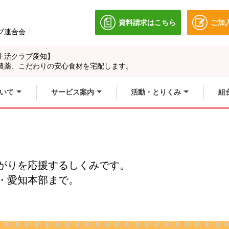
資料請求はこちら
ご加
別のウィンドウで開きます
ブ連合会
別のウィンドウで開きます。
生活クラブ愛知】
農薬、こだわりの安心食材を宅配します。
いて
サービス案内
活動・とりくみ
組
がりを応援するしくみです。
・愛知本部まで。