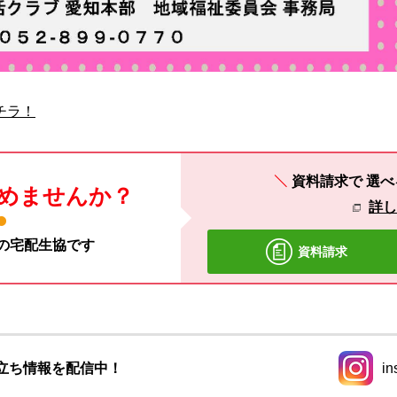
チラ！
資料請求で
選べ
めませんか？
詳
材の宅配生協です
資料請求
立ち情報を配信中！
in
別のウィ