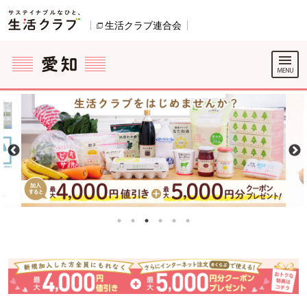
本文へジャンプする。
ページの先頭です。
生活クラブ連合会
別のウィンドウで開きます。
ここからサイト内共通メニューです。
サイト内共通メニューをスキップする
サイト内共通メニューここまで。