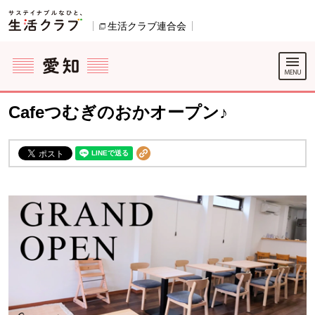
本文へジャンプする。
ページの先頭です。
生活クラブ連合会
別のウィンドウで開きます。
ここからサイト内共通メニューです。
サイト内共通メニューをスキップする
サイト内共通メニューここまで。
Cafeつむぎのおかオープン♪