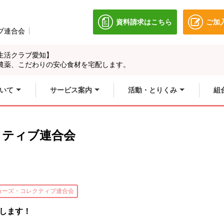
資料請求はこちら
ご加
別のウィンドウで開きます
ブ連合会
別のウィンドウで開きます。
生活クラブ愛知】
農薬、こだわりの安心食材を宅配します。
いて
サービス案内
活動・とりくみ
組
クティブ連合会
カーズ・コレクティブ連合会
催します！