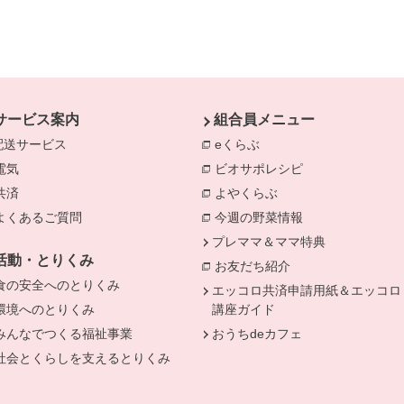
サービス案内
組合員メニュー
配送サービス
eくらぶ
別のウィンドウで開きま
電気
別のウィンドウで開きます。
ビオサポレシピ
別のウィンドウで
共済
別のウィンドウで開きます。
よやくらぶ
別のウィンドウで開き
きます。
よくあるご質問
別のウィンドウで開きます。
今週の野菜情報
別のウィンドウで
プレママ＆ママ特典
活動・とりくみ
お友だち紹介
別のウィンドウで開
食の安全へのとりくみ
別のウィンドウで開きます。
エッコロ共済申請用紙＆エッコロ
環境へのとりくみ
別のウィンドウで開きます。
講座ガイド
みんなでつくる福祉事業
別のウィンドウで開きます。
おうちdeカフェ
社会とくらしを支えるとりくみ
別のウィンドウで開きます。