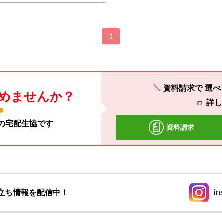
1
資料請求で
選べ
めませんか？
詳
材の宅配生協です
資料請求
立ち情報を配信中！
in
別のウィ